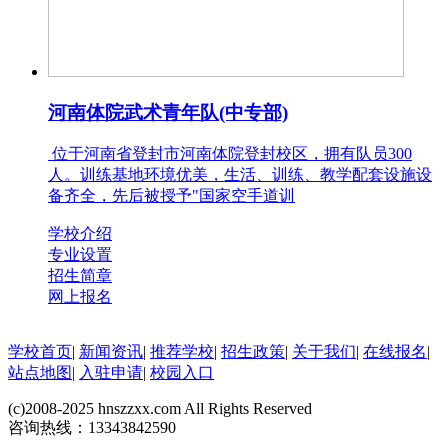
河南体院武术青年队(中专部)
位于河南省登封市河南体院登封校区，拥有队员300
人。训练基地环境优美，生活、训练、教学配套设施设
备齐全，先后被授予"国家空手道训
学校介绍
专业设置
招生简章
网上报名
学校首页
|
新闻资讯
|
推荐学校
|
招生政策
|
关于我们
|
在线报名
|
站点地图
|
入驻申请
|
校园入口
(c)2008-2025 hnszzxx.com All Rights Reserved
咨询热线：13343842590