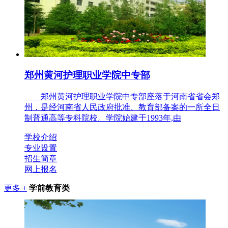
郑州黄河护理职业学院中专部
郑州黄河护理职业学院中专部座落于河南省省会郑
州，是经河南省人民政府批准、教育部备案的一所全日
制普通高等专科院校。学院始建于1993年,由
学校介绍
专业设置
招生简章
网上报名
更多 +
学前教育类